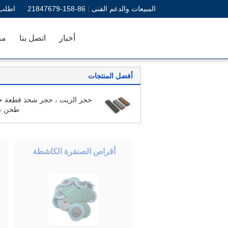
المبيعات والدعم الفنى :
86-158-21847679
اطلب 
أخبار
اتصل بنا
مر
أفضل المنتجات
حجر الزيت ، حجر شحذ قطعة ح
طحن ع
أقراص الصنفرة الكاشطة