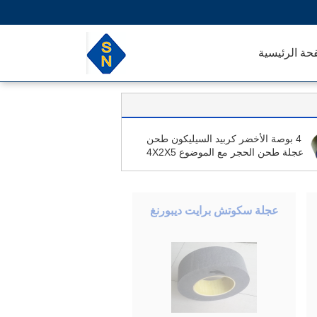
حة الرئيسية
4 بوصة الأخضر كربيد السيليكون طحن
عجلة طحن الحجر مع الموضوع 4X2X5
/ 8-11
عجلة سكوتش برايت ديبورنغ