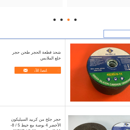
hd
hd
hd
hd
شحذ قطعة الحجر طحن حجر
خلع الملابس
ﺎﺘﺼﻟ ﺍﻶﻧ
حجر جلخ من كربيد السيليكون
الأخضر 4 بوصة مع خيط 5 / 8-