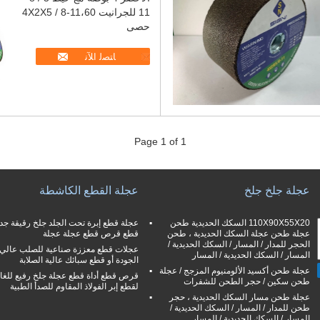
11 للجرانيت 4X2X5 / 8-11،60
حصى
ﺎﺘﺼﻟ ﺍﻶﻧ
Page 1 of 1
عجلة جلخ جلخ
عجلة القطع الكاشطة
110X90X55X20 السكك الحديدية طحن
عجلة قطع إبرة تحت الجلد جلخ رقيقة جدا
عجلة طحن عجلة السكك الحديدية ، طحن
قطع قرص قطع عجلة عجلة
الحجر للمدار / المسار / السكك الحديدية /
عجلات قطع معززة صناعية للصلب عالي
المسار / السكك الحديدية / المسار
الجودة أو قطع سبائك عالية الصلابة
عجلة طحن أكسيد الألومنيوم المزجج / عجلة
قرص قطع أداة قطع عجلة جلخ رفيع للغاي
طحن سكين / حجر الطحن للشفرات
لقطع إبر الفولاذ المقاوم للصدأ الطبية
عجلة طحن مسار السكك الحديدية ، حجر
طحن للمدار / المسار / السكك الحديدية /
المسار / السكك الحديدية / المسار