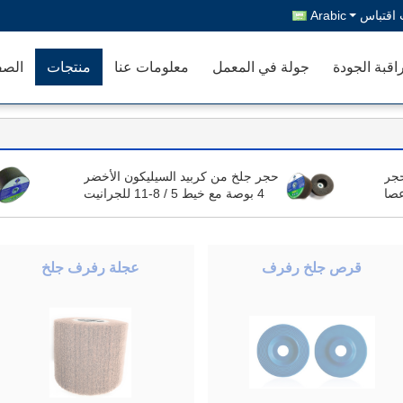
اقتباس
Arabic
اقبة الجودة
جولة في المعمل
معلومات عنا
منتجات
الصف
جر
حجر جلخ من كربيد السيليكون الأخضر
صا
4 بوصة مع خيط 5 / 8-11 للجرانيت
4X2X5 / 8-11،46 حصى
قرص جلخ رفرف
عجلة رفرف جلخ