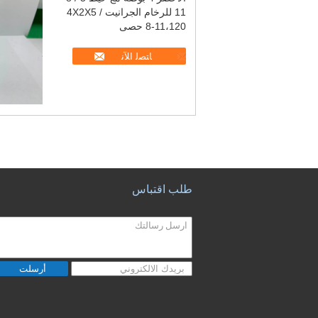
11 للرخام الجرانيت 4X2X5 /
8-11،120 حصى
ﺎﺘﺼﻟ ﺍﻶﻧ
طلب اقتباس
أرسلت