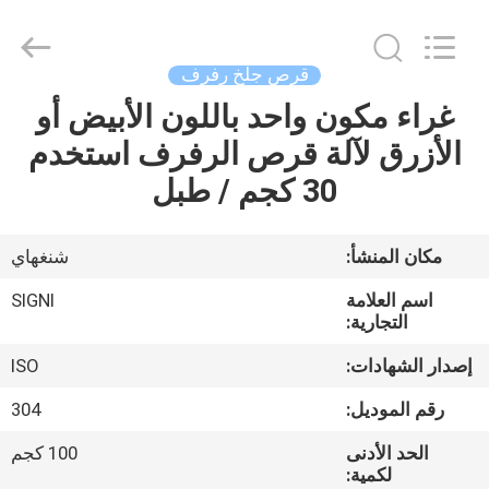
القطع
الكاشطة
supplier.
Copyright
©
قرص جلخ رفرف
2020
-
2025
غراء مكون واحد باللون الأبيض أو
الصفحة
SIGNI
INDUSTRIAL
الأزرق لآلة قرص الرفرف استخدم
الرئيسية
(SHANGHAI)
CO.,
LTD.
30 كجم / طبل
All
Rights
منتجات
Reserved.
مكان المنشأ:
شنغهاي
معلومات
اسم العلامة
SIGNI
عنا
التجارية:
إصدار الشهادات:
ISO
جولة
رقم الموديل:
304
في
الحد الأدنى
100 كجم
المعمل
لكمية: