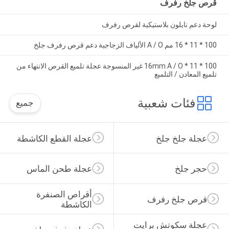
قرص جلخ رفرف
لوحة دعم نايلون بلاستيكية لقرص رفرف
100 * 11 * 16 مم A / O الألياف الزجاجية دعم قرص رفرف جلخ
100 * 11 * 16mm A / O غير المنسوجة عجلة تلميع القرص الانتهاء من
تلميع المعادن / التلميع
فئات شعبية
جميع
عجلة جلخ جلخ
عجلة القطع الكاشطة
حجر جلخ
عجلة طحن الماس
أقراص الصنفرة 
قرص جلخ رفرف
الكاشطة
عجلة سكوتش برايت 