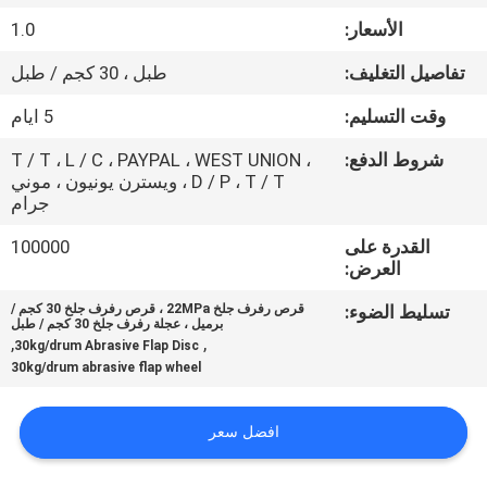
الأسعار:
1.0
مراقبة
تفاصيل التغليف:
طبل ، 30 كجم / طبل
الجودة
وقت التسليم:
5 ايام
اتصل
شروط الدفع:
T / T ، L / C ، PAYPAL ، WEST UNION ،
D / P ، T / T ، ويسترن يونيون ، موني
بنا
جرام
القدرة على
100000
أخبار
العرض:
تسليط الضوء:
قرص رفرف جلخ 22MPa ، قرص رفرف جلخ 30 كجم /
برميل ، عجلة رفرف جلخ 30 كجم / طبل
اطلب
,
,
30kg/drum Abrasive Flap Disc
اقتباس
30kg/drum abrasive flap wheel
افضل سعر
خريطة
الموقع