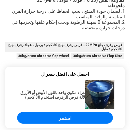
مقاومة القص (23 ℃ ، فولاذ / فولاذ ، MPa): 22
ملحوظة:
1. لضمان جودة المنتج ، يجب الحفاظ على درجة حرارة الفرن
المناسبة والوقت المناسب
2. المجموعة B سهلة الرطوبة ويجب إحكام غلقها وتخزينها في
درجات حرارة منخفضة
قرص رفرف جلخ 22MPa ، قرص رفرف جلخ 30 كجم / برميل ، عجلة رفرف جلخ
30 كجم / طبل
30kg/drum abrasive flap wheel
30kg/drum Abrasive Flap Disc
احصل على افضل سعر ل
غراء مكون واحد باللون الأبيض أو الأزرق
لآلة قرص الرفرف استخدم 30 كجم /
طبل
استمر